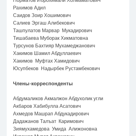
Рахимов Адил
Саидов Зоир Хошимович
Салиев Эргаш Алибекович
Ташпулатов Марвар Мукадирович
Тишабаева Муборак Хикматовна
Турсунов Бахтияр Мухамеджанович
Хакимов Шамил Абдуллаевич
Хакимов Муфтах Хамидович
Юсупбеков Надырбек Рустамбекович
Члены-корреспонденты
Абдумаликов Акмалжон Абдухолик угли
Акбаров Хабибулла Асатович
Ахмедов Машрап Абдукадирович
Дадажанов Талъат Каримович
Зиямухамедова Умида Алижоновна