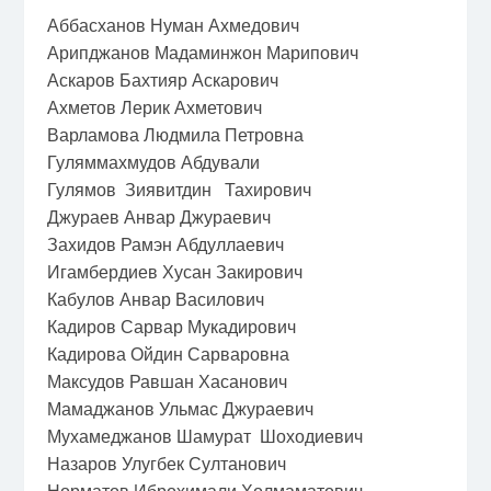
Аббасханов Нуман Ахмедович
Арипджанов Мадаминжон Марипович
Аскаров Бахтияр Аскарович
Ахметов Лерик Ахметович
Варламова Людмила Петровна
Гуляммахмудов Абдували
Гулямов Зиявитдин Тахирович
Джураев Анвар Джураевич
Захидов Рамэн Абдуллаевич
Игамбердиев Хусан Закирович
Кабулов Анвар Василович
Кадиров Сарвар Мукадирович
Кадирова Ойдин Сарваровна
Максудов Равшан Хасанович
Мамаджанов Ульмас Джураевич
Мухамеджанов Шамурат Шоходиевич
Назаров Улугбек Султанович
Норматов Иброхимали Холмаматович