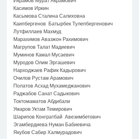
Икрамов Мурат Акрамович
Касимов Иркин
Касымова Сталина Салиховна
Каипбергенов Батырбек Тулепбергенович
Лутфиллаев Махмуд
Марахимов Авазжон Рахимович
Магрупов Талат Мадиевич
Муминов Камал Мусаевич
Муродов Олим Эргашевич
Нарходжаев Рафик Кадырович
Очилов Рустам Арамович
Полатов Асхад Мухамеджанович
Раджабов Санат Садыкович
Токтомаматов Абдибали
Умаров Уктам Темирович
Шарипов Конгратбай Авезимбетович
Эгамбердиева Нуман Бабиевича
Якубов Сабир Халмурадович