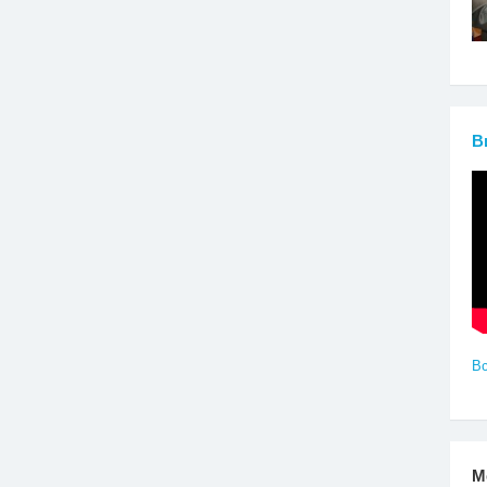
В
Вс
М