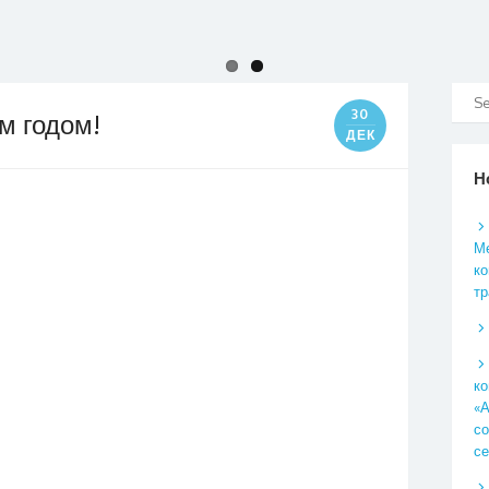
30
м годом!
ДЕК
Н
Ме
ко
тр
к
«А
со
се