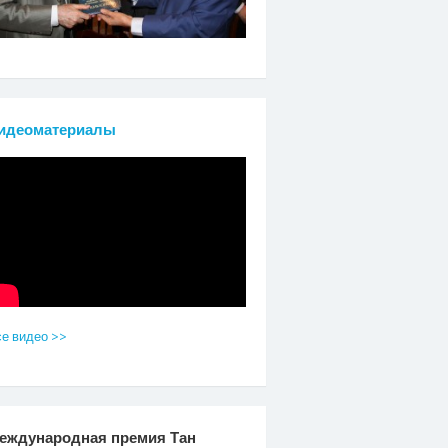
идеоматериалы
е видео >>
еждународная премия Тан