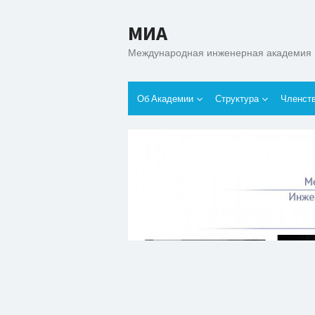
МИА
Международная инженерная академия
Об Академии
Структура
Членст