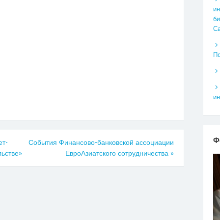
ин
би
Са
По
ин
Ф
ет-
События Финансово-банковской ассоциации
льстве»
ЕвроАзиатского сотрудничества
»