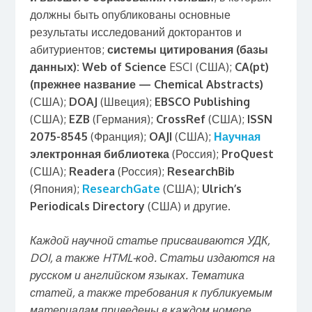
должны быть опубликованы основные
результаты исследований докторантов и
абитуриентов;
системы цитирования (базы
данных):
Web
of
Science
ESCI (США);
CA(
pt)
(прежнее название —
Chemical
Abstracts)
(США);
DOAJ
(Швеция);
EBSCO
Publishing
(США);
EZB
(Германия);
CrossRef
(США);
ISSN
2075-8545
(Франция);
OAJI
(США);
Научная
электронная библиотека
(Россия);
ProQuest
(США);
Readera
(Россия);
ResearchBib
(Япония);
ResearchGate
(США);
Ulrich’
s
Periodicals
Directory
(США) и другие.
Каждой научной статье присваиваются УДК,
DOI, а также HTML-код.
Статьи издаются на
русском и английском языках. Тематика
статей, а также требования к публикуемым
материалам приведены в каждом номере