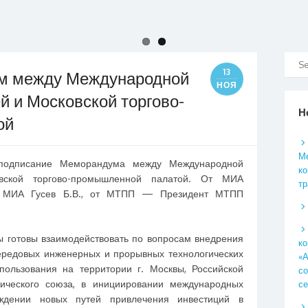
13
м между Международной
НОЯ
 и Московской торгово-
Н
ой
Ме
 подписание Меморандума между Международной
ко
вской торгово-промышленной палатой. От МИА
тр
т МИА Гусев Б.В., от МТПП — Президент МТПП
 готовы взаимодействовать по вопросам внедрения
к
передовых инженерных и прорывных технологических
«А
пользования на территории г. Москвы, Российской
со
ического союза, в инициировании международных
се
ождении новых путей привлечения инвестиций в