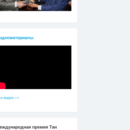
идеоматериалы
е видео >>
еждународная премия Тан