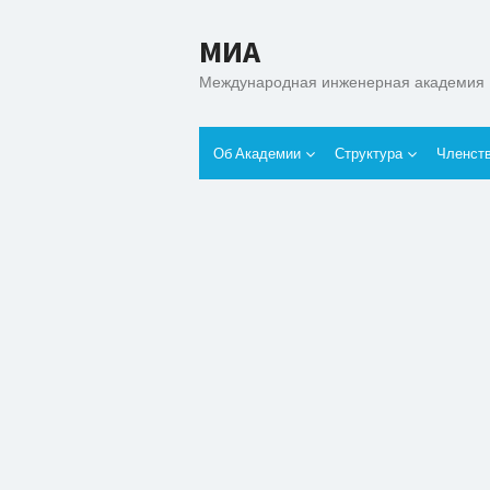
МИА
Международная инженерная академия
Об Академии
Структура
Членст