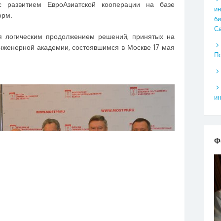
с развитием ЕвроАзиатской кооперации на базе
ин
орм.
би
Са
 логическим продолжением решений, принятых на
женерной академии, состоявшимся в Москве 17 мая
По
ин
Ф