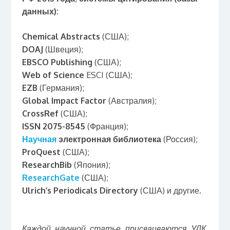
данных):
Chemical
Abstracts
(США);
DOAJ
(Швеция);
EBSCO
Publishing
(США);
Web of Science
ESCI (США);
EZB
(Германия);
Global Impact Factor
(Австралия);
CrossRef
(США);
ISSN 2075-8545
(Франция);
Научная
электронная библиотека
(Россия);
ProQuest
(США);
ResearchBib
(Япония);
ResearchGate
(США);
Ulrich’s Periodicals Directory
(США) и другие.
Каждой научной статье присваиваются УДК,